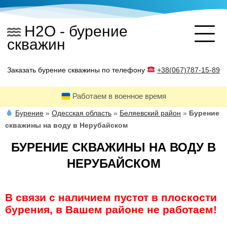
Skip
to
H2O - бурение
content
скважин
Заказать бурение скважины по телефону
+38(067)787-15-89
Работаем в военное время
Бурение
»
Одесская область
»
Беляевский район
»
Бурение
скважины на воду в Нерубайском
БУРЕНИЕ СКВАЖИНЫ НА ВОДУ В
НЕРУБАЙСКОМ
В связи с наличием пустот в плоскости
бурения, в Вашем районе
не работаем
!