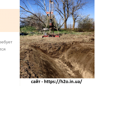
ребует
тся