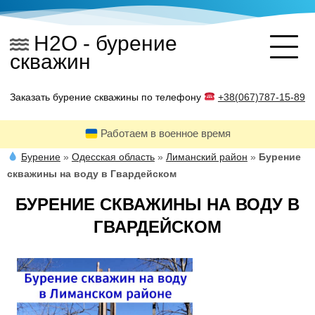
Skip
to
H2O - бурение
content
скважин
Заказать бурение скважины по телефону
+38(067)787-15-89
Работаем в военное время
Бурение
»
Одесская область
»
Лиманский район
»
Бурение
скважины на воду в Гвардейском
БУРЕНИЕ СКВАЖИНЫ НА ВОДУ В
ГВАРДЕЙСКОМ