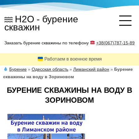
Skip
to
H2O - бурение
content
скважин
Заказать бурение скважины по телефону
+38(067)787-15-89
Работаем в военное время
Бурение
»
Одесская область
»
Лиманский район
»
Бурение
скважины на воду в Зориновом
БУРЕНИЕ СКВАЖИНЫ НА ВОДУ В
ЗОРИНОВОМ